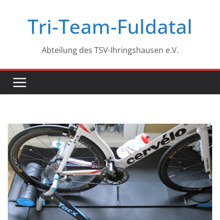
Zum
Tri-Team-Fuldatal
Inhalt
springen
Abteilung des TSV-Ihringshausen e.V.